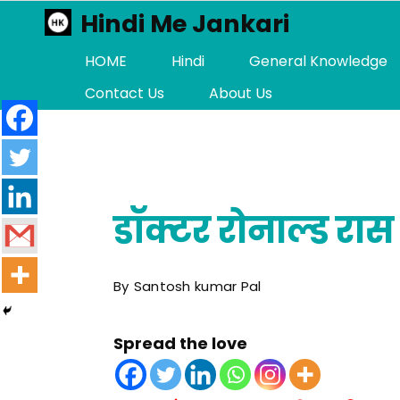
Skip
Hindi Me Jankari
to
HOME
Hindi
General Knowledge
content
Contact Us
About Us
डॉक्टर रोनाल्ड र
By
Santosh kumar Pal
Spread the love