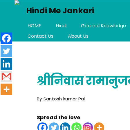
Skip
Hindi Me Jankari
to
content
HOME
Hindi
General Knowledge
Contact Us
About Us
श्रीनिवास रामान
By
Santosh kumar Pal
Spread the love